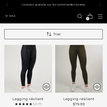
Livraison gratuite sur les commandes locales
0
Trier
Legging résilient
Legging résilient
$79.99
5.0
(7)