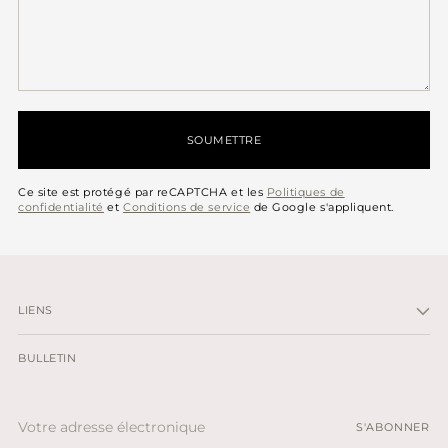
SOUMETTRE
Ce site est protégé par reCAPTCHA et les
Politiques de
confidentialité
et
Conditions de service
de Google s'appliquent.
LIENS
BULLETIN
Votre
S'ABONNER
adresse